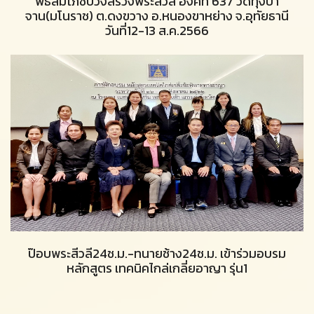
พิธีสมโภชบวงสรวงพระสีวลี องค์ที่ 637 วัดทุ่งปา
จาน(มโนราช) ต.ดงขวาง อ.หนองขาหย่าง จ.อุทัยธานี
วันที่12-13 ส.ค.2566
ป๊อบพระสีวลี24ช.ม.-ทนายช้าง24ช.ม. เข้าร่วมอบรม
หลักสูตร เทคนิคไกล่เกลี่ยอาญา รุ่น1