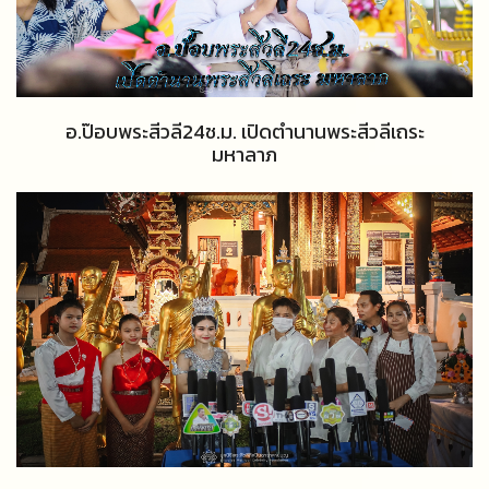
อ.ป๊อบพระสีวลี24ช.ม. เปิดตำนานพระสีวลีเถระ
มหาลาภ