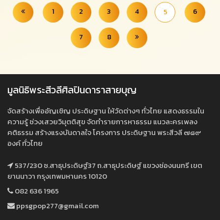
1
2
3
4
6
5
7
8
มูลนิธิพระสีวลีศิลปินดาราสายบุญ
จัดสร้างเพื่ออัญเชิญ ประดิษฐาน ให้วัดต่างๆ ทั่วไทย แสดงธรรมใน
ความรู้ ช่วงเสวยวิมุตติสุข จัดทำรายการหาธรรม แนวละครเพลง
คติธรรม สร้างแรงบันดาลใจ โครงการ ประดิษฐาน พระสีวลี ๗๘๙
องค์ ทั่วไทย
537/230 ซ.สาธุประดิษฐ์37 ถ.สาธุประดิษฐ์ แขวงช่องนนทรี เขต
ยานนาวา กรุงเทพมหานคร 10120
082 636 1965
ppsgpop277@gmail.com