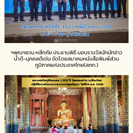
ฯพณฯชวน หลีกภัย ประธานพิธี มอบรางวัลนักนักข่าว
น้ำดี-บุคคลดีเด่น จัดโดยสมาคมหนังสือพิมพ์ส่วน
ภูมิภาคแห่งประเทศไทย(สภท.)