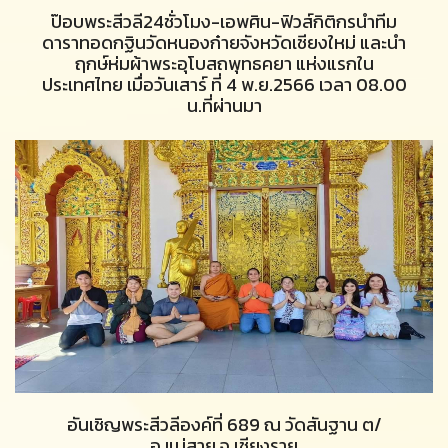
ป๊อบพระสีวลี24ชั่วโมง-เอพศิน-ฟิวส์กิติกรนำทีม
ดาราทอดกฐินวัดหนองก๋ายจังหวัดเชียงใหม่ และนำ
ฤกษ์ห่มผ้าพระอุโบสถพุทธคยา แห่งแรกใน
ประเทศไทย เมื่อวันเสาร์ ที่ 4 พ.ย.2566 เวลา 08.00
น.ที่ผ่านมา
อันเชิญพระสีวลีองค์ที่ 689 ณ วัดสันฐาน ต/
อ.แม่สาย จ.เชียงราย