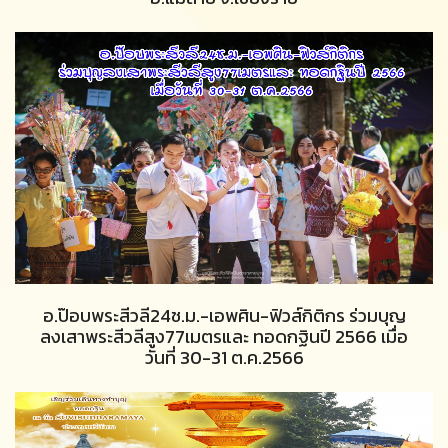
อ.ป๊อบพระสีวลี24ช.ม.-เอพศิน-ฟิวส์กิติกร ร่วมบุญ
ลงเสาพระสีวลีสูง77เมตรและ ทอดกฐินปี 2566 เมื่อ
วันที่ 30-31 ต.ค.2566