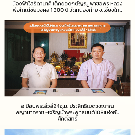
น้องฟ้าใสธิดานาคี เด็กยอดกตัญญู พาขอพร หลวง
พ่อใหญ่ชัยมงคล 1,300 ปี วัดหนองก๋าย จ.เชียงใหม่
อ.ป๊อบพระสีวลี24ช.ม. ประสิทธิเมดวงญาณ
พญานาคราช -เจริญน้ำพระพุทธมนต์108แห่งอัน
ศักดิ์สิทธิ์