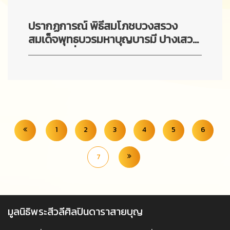
ปรากฏการณ์ พิธีสมโภชบวงสรวง
สมเด็จพุทธบวรมหาบุญบารมี ปางเสวย
วิมุติ องค์ที่ 4
1
2
3
4
5
6
7
มูลนิธิพระสีวลีศิลปินดาราสายบุญ