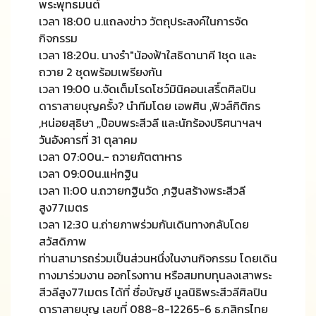
พระพุทธมนต์
เวลา 18:00 น.แถลงข่าว วัตถุประสงค์ในการจัด
กิจกรรม
เวลา 18:20น. นางรำ"น้องฟ้าใสธิดานาคี 1ชุด และ
ถวาย 2 ชุดพร้อมเพรียงกัน
เวลา 19:00 น.จัดเต็มโรดโชว์มินิคอนเสริ์ตศิลปิน
ดาราสายบุญครั้ง? นำทีมโดย เอพศิน ,ฟิวส์กิติกร
,หน่อยสุธิษา ,,ป๊อบพระสีวลี และนักร้องปริศนาฯลฯ
วันอังคารที่ 31 ตุลาคม
เวลา 07:00น.- ถวายภัตตาหาร
เวลา 09:00น.แห่กฐิน
เวลา 11:00 น.ถวายกฐินวัด ,กฐินสร้างพระสีวลี
สูง77เมตร
เวลา 12:30 น.ถ่ายภาพร่วมกันเดินทางกลับโดย
สวัสดิภาพ
ท่านสามารถร่วมเป็นส่วนหนึ่งในงานกิจกรรม โดยเดิน
ทางมาร่วมงาน ออกโรงทาน หรือสมทบทุนลงเสาพระ
สีวลีสูง77เมตร ได้ที่ ชื่อบัญชี มูลนิธิพระสีวลีศิลปิน
ดาราสายบุญ เลขที่ 088-8-12265-6 ธ.กสิกรไทย