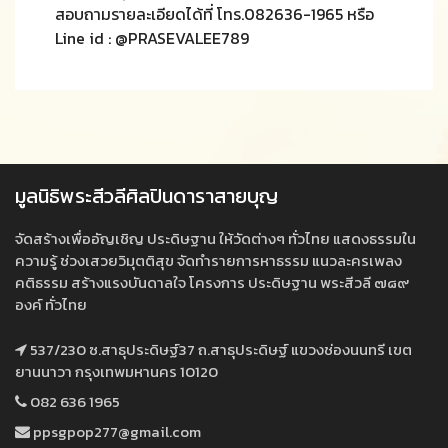
สอบถามรายละเอียดได้ที่ โทร.082636-1965 หรือ
Line id : @PRASEVALEE789
มูลนิธิพระสีวลีศิลปินดาราสายบุญ
จัดสร้างเพื่ออัญเชิญ ประดิษฐาน ให้วัดต่างๆ ทั่วไทย แสดงธรรมใน
ความรู้ ช่วงเสวยวิมุตติสุข จัดทำรายการหาธรรม แนวละครเพลง
คติธรรม สร้างแรงบันดาลใจ โครงการ ประดิษฐาน พระสีวลี ๗๘๙
องค์ ทั่วไทย
537/230 ซ.สาธุประดิษฐ์37 ถ.สาธุประดิษฐ์ แขวงช่องนนทรี เขต
ยานนาวา กรุงเทพมหานคร 10120
082 636 1965
ppsgpop277@gmail.com