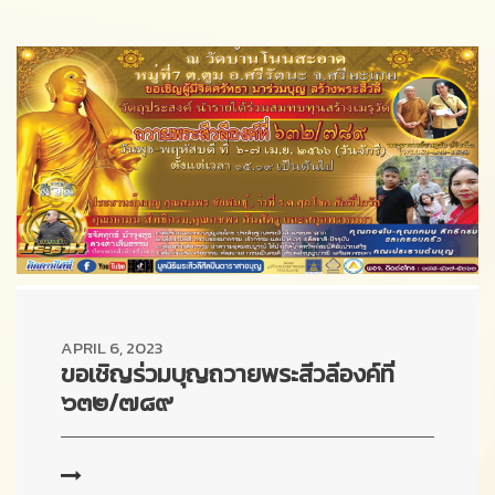
APRIL 6, 2023
ขอเชิญร่วมบุญถวายพระสีวลีองค์ที่
๖๓๒/๗๘๙