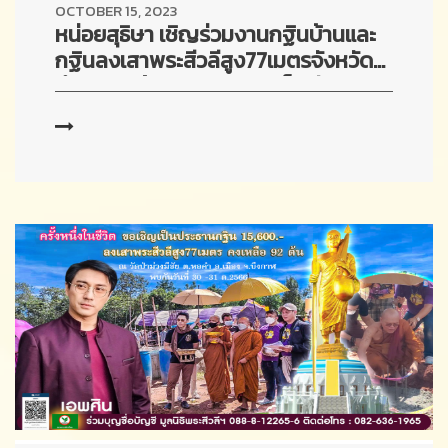
OCTOBER 15, 2023
หน่อยสุธิษา เชิญร่วมงานกฐินบ้านและ
กฐินลงเสาพระสีวลีสูง77เมตรจังหวัด
บึงกาฬ พร้อมศิลปินดาราเต็มทีม
เอพศิน,ฟิวส์กิติกร,หน่อยสุธิษา,นักร้อง
ปริศนาฯ ณ วัดป่าม่วงมีชัย จ.บึงกาฬ
วันที่30-31 ต.ค.2566