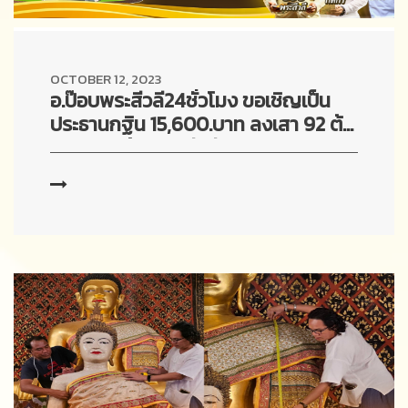
OCTOBER 12, 2023
อ.ป๊อบพระสีวลี24ชั่วโมง ขอเชิญเป็น
ประธานกฐิน 15,600.บาท ลงเสา 92 ต้น
จาก 243 ต้น พระสีวลีสูง77เมตร ณ วัด
ป่าม่วงมีชัย จ.บึงกาฬ