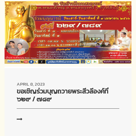
APRIL 8, 2023
ขอเชิญร่วมบุญถวายพระสีวลีองค์ที่
๖๒๙ / ๗๘๙