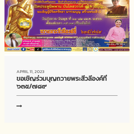
APRIL 11, 2023
ขอเชิญร่วมบุญถวายพระสีวลีองค์ที่
๖๓๕/๗๘๙