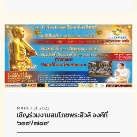
MARCH 31, 2023
เชิญร่วมงานสมโภชพระสีวลี องค์ที่
๖๓๙/๗๘๙